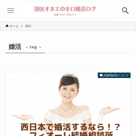
ホーム
婚活
婚活
– tag –
結婚相談所について